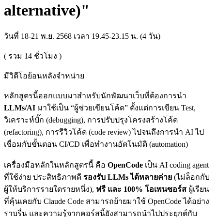
alternative)"
วันที่ 18-21 พ.ย. 2568 เวลา 19.45-23.15 น. (4 วัน)
( รวม
14
ชั่วโมง )
มีวิดีโอย้อนหลังจำหน่าย
หลักสูตรนี้ออกแบบมาสำหรับนักพัฒนาเว็บที่ต้องการนำ
LLMs/AI
มาใช้เป็น “ผู้ช่วยเขียนโค้ด” ตั้งแต่การเขียน Test,
วิเคราะห์บั๊ก (debugging), การปรับปรุงโครงสร้างโค้ด
(refactoring), การรีวิวโค้ด (code review) ไปจนถึงการนำ AI ไป
เชื่อมกับขั้นตอน CI/CD เพื่อทำงานอัตโนมัติ (automation)
เครื่องมือหลักในหลักสูตรนี้ คือ
OpenCode
เป็น AI coding agent
ที่ใช้ง่าย ประสิทธิภาพดี
รองรับ LLMs ได้หลายค่าย
(ไม่ล็อกกับ
ผู้ให้บริการรายใดรายหนึ่ง),
ฟรี และ 100% โอเพนซอร์ส
ผู้เรียน
ที่คุ้นเคยกับ Claude Code สามารถย้ายมาใช้ OpenCode ได้อย่าง
ราบรื่น และความรู้จากคอร์สนี้ยังสามารถนำไปประยุกต์กับ