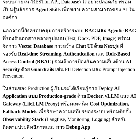
ระบบภายใน (RESTful API, Database) ได้อย่างปลอดภัย พร้อม
เรียนรู้หลักการ
Agent Skills
เพื่อขยายความสามารถของ AI ใน
องค์กร
นอกจากนี้ยังครอบคลุมการสร้างระบบ
RAG และ Agentic RAG
ที่รองรับเอกสารหลายรูปแบบ (Text, Docx, PDF, Image) พร้อม
จัดการ
Vector Database
การสร้าง
Chat UI ด้วย Next.js
ที่
รองรับ
Real-time Streaming, Authentication
และ
Role-Based
Access Control (RBAC)
รวมถึงการป้องกันความเสี่ยงด้าน
AI
Security
ด้วย
Guardrails
เช่น PII Detection และ Prompt Injection
Prevention
ในส่วนของ Production ผู้เรียนจะได้เรียนรู้การ Deploy
AI
Application แบบ Production-grade
ด้วย
Docker, vLLM
และ
AI
Gateway (LiteLLM Proxy)
พร้อมเทคนิค
Cost Optimization,
Fallback Models
เพื่อรักษาความเสถียรของระบบ พร้อมติดตั้ง
Observability Stack
(Langfuse, Monitoring, Logging) สำหรับ
ติดตามประสิทธิภาพและ
การ Debug App