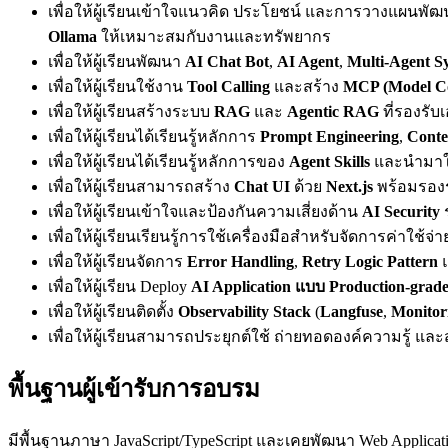
เพื่อให้ผู้เรียนเข้าใจแนวคิด ประโยชน์ และการวางแผนพั
Ollama
ให้เหมาะสมกับงานและทรัพยากร
เพื่อให้ผู้เรียนพัฒนา
AI Chat Bot
,
AI Agent
,
Multi-Agent S
เพื่อให้ผู้เรียนใช้งาน
Tool Calling
และสร้าง
MCP (Model Con
เพื่อให้ผู้เรียนสร้างระบบ
RAG
และ
Agentic RAG
ที่รองรับ
เพื่อให้ผู้เรียนได้เรียนรู้หลักการ
Prompt Engineering
,
Conte
เพื่อให้ผู้เรียนได้เรียนรู้หลักการของ
Agent Skills
และนำมาใช้
เพื่อให้ผู้เรียนสามารถสร้าง
Chat UI
ด้วย
Next.js
พร้อมรอง
เพื่อให้ผู้เรียนเข้าใจและป้องกันความเสี่ยงด้าน
AI Security
เพื่อให้ผู้เรียนเรียนรู้การใช้เครื่องมือสำหรับจัดการค่าใช
เพื่อให้ผู้เรียนจัดการ
Error Handling
,
Retry Logic Pattern
เพื่อให้ผู้เรียน Deploy
AI Application แบบ Production-grad
เพื่อให้ผู้เรียนติดตั้ง
Observability Stack
(
Langfuse
,
Monitor
เพื่อให้ผู้เรียนสามารถประยุกต์ใช้ ถ่ายทอดองค์ความรู้ แล
พื้นฐานผู้เข้ารับการอบรม
มีพื้นฐานภาษา JavaScript/TypeScript และเคยพัฒนา Web Applicat