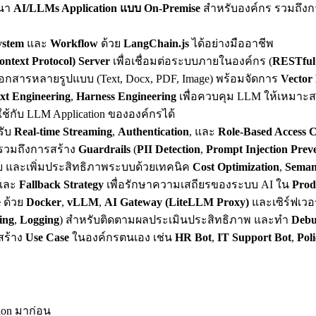
ฒนา
AI/LLMs Application แบบ On-Premise
สำหรับองค์กร รวมถึงก
ystem
และ
Workflow
ด้วย
LangChain.js
ได้อย่างมืออาชีพ
text Protocol) Server
เพื่อเชื่อมต่อระบบภายในองค์กร (
RESTful
เอกสารหลายรูปแบบ (Text, Docx, PDF, Image) พร้อมจัดการ
Vector
xt Engineering
,
Harness Engineering
เพื่อควบคุม LLM ให้เหมาะ
กับ LLM Application ขององค์กรได้
รับ
Real-time Streaming
,
Authentication
, และ
Role-Based Access 
รวมถึงการสร้าง
Guardrails
(
PII Detection
,
Prompt Injection Prev
้จ่าย และเพิ่มประสิทธิภาพระบบด้วยเทคนิค
Cost Optimization
,
Seman
และ
Fallback Strategy
เพื่อรักษาความเสถียรของระบบ AI ใน
Prod
e
ด้วย
Docker
,
vLLM
,
AI Gateway (LiteLLM Proxy)
และเซิร์ฟเวอ
ing
,
Logging
) สำหรับติดตามผลประเมินประสิทธิภาพ และทำ
Debu
ะสร้าง
Use Case
ในองค์กรตนเอง เช่น
HR Bot
,
IT Support Bot
,
Pol
ion มาก่อน