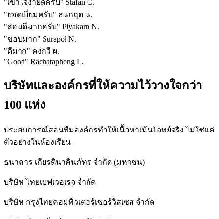
"
เข้าใจง่ายดีครับ
"
Stafan C.
"
ยอดเยี่ยมครับ
"
ธนกฤต น.
"
สอนดีมากครับ
"
Piyakarn N.
"
ขอบมาก
"
Surapol N.
"
ดีมาก
"
คงกวี ผ.
"
Good
"
Rachataphong L.
บริษัทและองค์กรที่ให้ความไว้วางใจกว่า
100 แห่ง
ประสบการณ์สอนทีมองค์กรทำให้เนื้อหาเน้นโจทย์จริง ไม่ใช่แค่
ตัวอย่างในห้องเรียน
ธนาคาร เกียรตินาคินภัทร จำกัด (มหาชน)
บริษัท ไทยเบฟเวอเรจ จำกัด
บริษัท กรุงไทยคอมพิวเตอร์เซอร์วิสเซส จำกัด